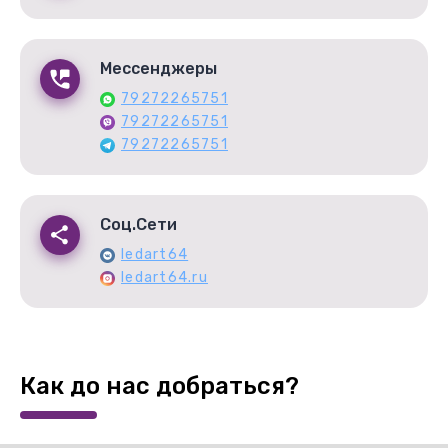
Мессенджеры
79272265751
79272265751
79272265751
Соц.Сети
ledart64
ledart64.ru
Как до нас добраться?